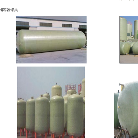
钢容器罐类