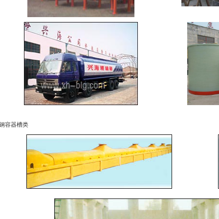
钢容器槽类